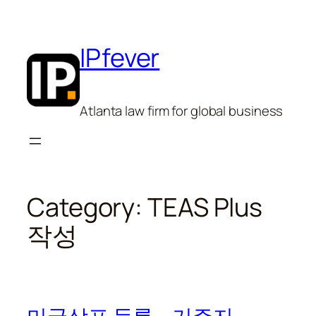
Skip
to
content
IPfever
Atlanta law firm for global business
Category:
TEAS Plus
작성