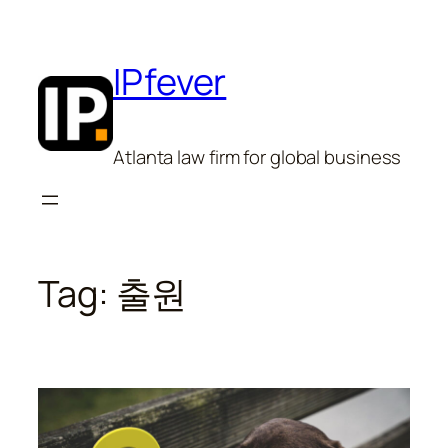
Skip
to
content
IPfever
Atlanta law firm for global business
Tag:
출원