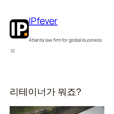
Skip
to
content
IPfever
Atlanta law firm for global business
리테이너가 뭐죠?