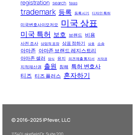
registration
search
teas
trademark
등록
등록 시기
디자인 특허
미국 상표
미국변호사이모저모
미국 특허
보호
비용
브랜드
상표 정하기
사전 조사
상업적 포장
소송
상호
아마존
아마존 브랜드 레지스트리
아마존 셀러
유지
의견 제출 통지서
양식
저작권
출원
특허 변호사
침해
지적재산권
혼자하기
티즈
티즈 플러스
© 2016–2025 IPfever, LLC
11340 Lakefield Dr. Suite 200