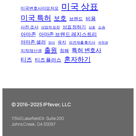
미국 상표
미국변호사이모저모
미국 특허
보호
비용
브랜드
상표 정하기
사전 조사
상업적 포장
소송
상호
아마존
아마존 브랜드 레지스트리
아마존 셀러
유지
의견 제출 통지서
양식
저작권
출원
특허 변호사
침해
지적재산권
혼자하기
티즈
티즈 플러스
© 2016–2025 IPfever, LLC
11340 Lakefield Dr. Suite 200
Johns Creek, GA 30097