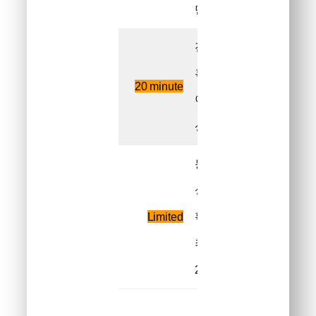
만족
전화
혹은
20 minute
이메일
2
상담
등록할
상표
확정에
Limited
최대
3
2주까지