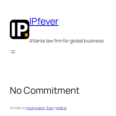
Skip
to
content
IPfever
Atlanta law firm for global business
No Commitment
Written by
Young Jeon, Esq.
in
서비스