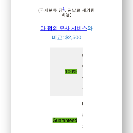
1
(국제분류 당
, 관납료 제외한
비용)
타 펌의 유사 서비스
와
비교:
$2,500
미국
변호사가
100%
직접
진행
USPTO
출원
Guaranteed
요건