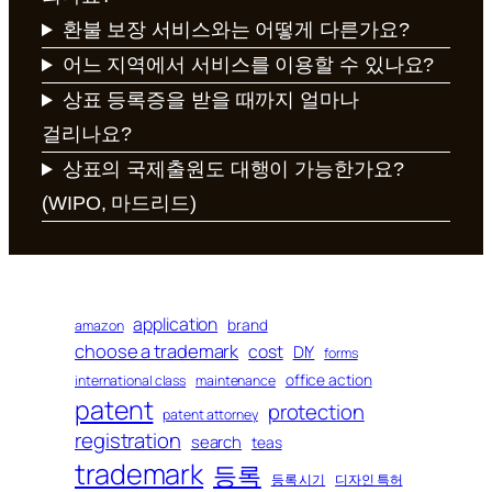
환불 보장 서비스와는 어떻게 다른가요?
어느 지역에서 서비스를 이용할 수 있나요?
상표 등록증을 받을 때까지 얼마나
걸리나요?
상표의 국제출원도 대행이 가능한가요?
(WIPO, 마드리드)
application
brand
amazon
choose a trademark
cost
DIY
forms
office action
international class
maintenance
patent
protection
patent attorney
registration
search
teas
trademark
등록
등록 시기
디자인 특허