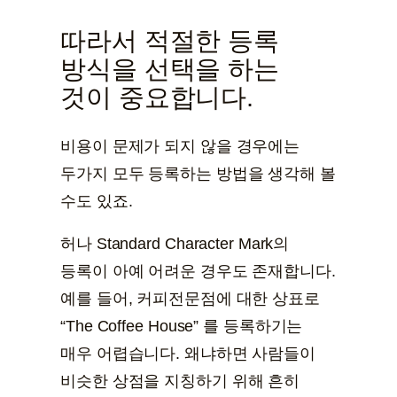
따라서 적절한 등록
방식을 선택을 하는
것이 중요합니다.
비용이 문제가 되지 않을 경우에는
두가지 모두 등록하는 방법을 생각해 볼
수도 있죠.
허나 Standard Character Mark의
등록이 아예 어려운 경우도 존재합니다.
예를 들어, 커피전문점에 대한 상표로
“The Coffee House” 를 등록하기는
매우 어렵습니다. 왜냐하면 사람들이
비슷한 상점을 지칭하기 위해 흔히