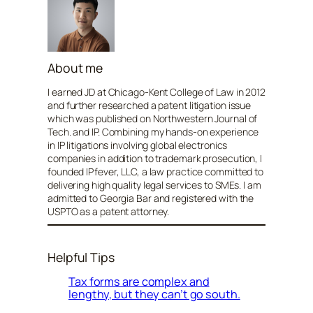
About me
I earned JD at Chicago-Kent College of Law in 2012
and further researched a patent litigation issue
which was published on Northwestern Journal of
Tech. and IP. Combining my hands-on experience
in IP litigations involving global electronics
companies in addition to trademark prosecution, I
founded IPfever, LLC, a law practice committed to
delivering high quality legal services to SMEs. I am
admitted to Georgia Bar and registered with the
USPTO as a patent attorney.
Helpful Tips
Tax forms are complex and
lengthy, but they can’t go south.