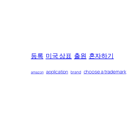
등록
미국 상표
출원
혼자하기
choose a trademark
application
brand
amazon
trademark
등록
search
teas
등록 시기
디
아마존
아마존 브랜드 
상표 정하기
소송
상호
혼자하기
© 2016–2025 IPfever, LLC