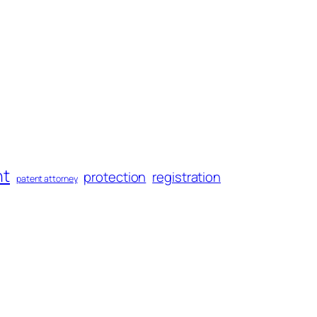
nt
protection
registration
patent attorney
보호
비용
브랜드
사전 조사
상업적 포장
출원
특허 변호사
티즈
티즈 플러스
침해
External links