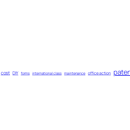
pate
cost
DIY
office action
forms
international class
maintenance
미국 상표
미국 특허
미국변호사이모저모
자인 특허
레지스트리
아마존 셀러
유지
지적재산권
의견 제출 통지서
양식
저작권
Terms and Policies