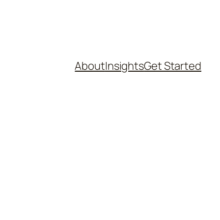
About
Insights
Get Started