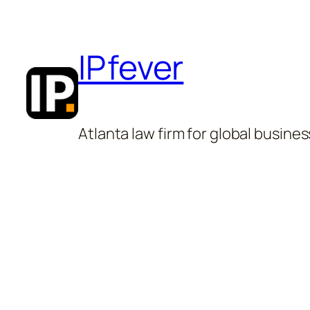
Skip
to
IPfever
content
Atlanta law firm for global busines