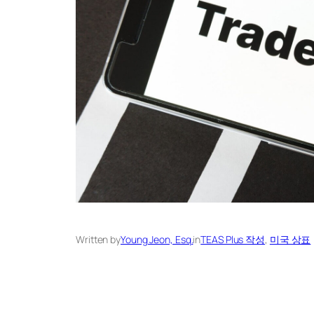
Written by
Young Jeon, Esq.
in
TEAS Plus 작성
, 
미국 상표