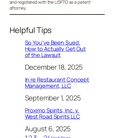
and registered with the USPTO as a patent
attorney.
Helpful Tips
So You’ve Been Sued.
How to Actually Get Out
of the Lawsuit
December 18, 2025
In re Restaurant Concept
Management, LLC
September 1, 2025
Proximo Spirits, Inc. v.
West Road Spirits LLC
August 6, 2025
1
2
3
…
24
Next Page