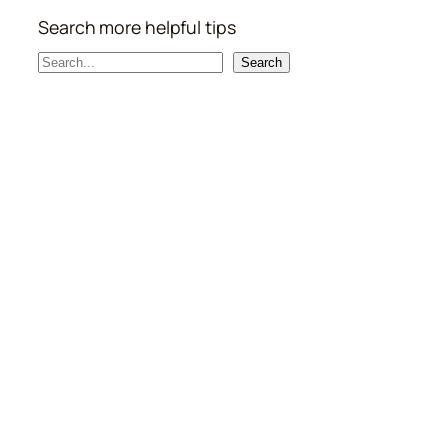
Search more helpful tips
S
Search
e
a
r
c
h