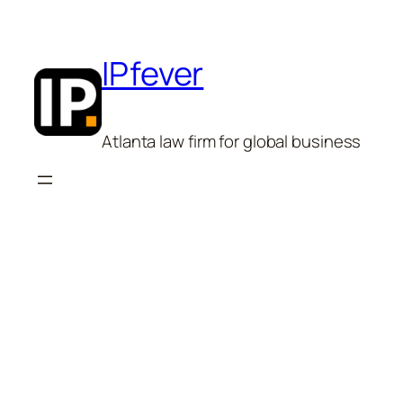
Skip
to
content
IPfever
Atlanta law firm for global business