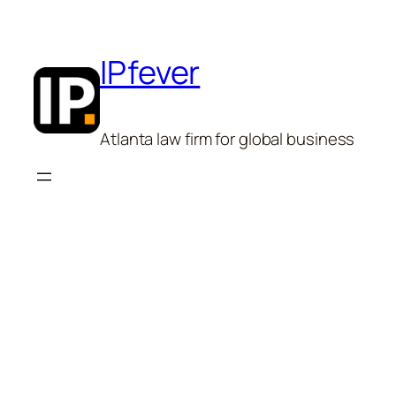
Skip
to
content
IPfever
Atlanta law firm for global business