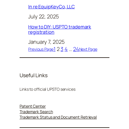
In re EquipKeyCo, LLC
July 22, 2025
How to DIY: USPTO trademark
registration
January 7, 2025
1
2
3
4
…
24
Previous Page
Next Page
Useful Links
Links to official UPSTO services
Patent Center
Trademark Search
Trademark Status and Document Retrieval