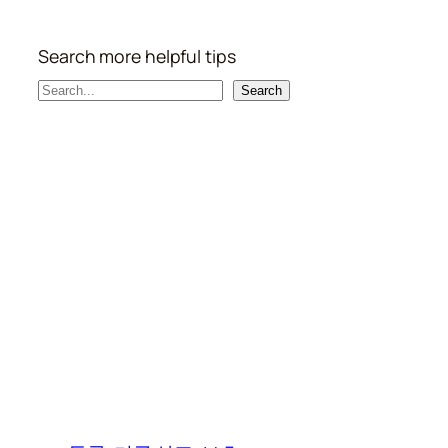
Search more helpful tips
S
Search
e
a
r
c
h