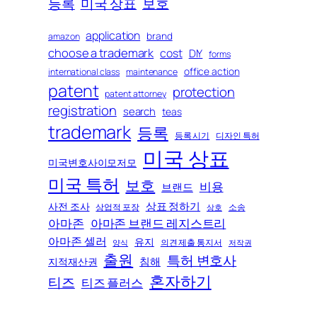
등록
미국 상표
보호
application
brand
amazon
choose a trademark
cost
DIY
forms
office action
international class
maintenance
patent
protection
patent attorney
registration
search
teas
trademark
등록
등록 시기
디자인 특허
미국 상표
미국변호사이모저모
미국 특허
보호
비용
브랜드
상표 정하기
사전 조사
상업적 포장
소송
상호
아마존
아마존 브랜드 레지스트리
아마존 셀러
유지
의견 제출 통지서
양식
저작권
출원
특허 변호사
침해
지적재산권
혼자하기
티즈
티즈 플러스