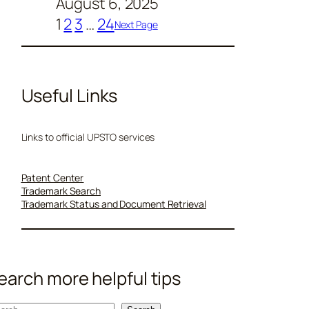
August 6, 2025
1
2
3
…
24
Next Page
Useful Links
Links to official UPSTO services
Patent Center
Trademark Search
Trademark Status and Document Retrieval
earch more helpful tips