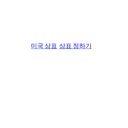
미국 상표
상표 정하기
choose a trademark
application
brand
amazon
trademark
등록
search
teas
등록 시기
디
아마존
아마존 브랜드 
상표 정하기
소송
상호
혼자하기
© 2016–2025 IPfever, LLC