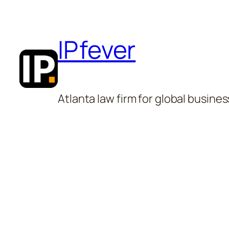
Skip
to
IPfever
content
Atlanta law firm for global busines