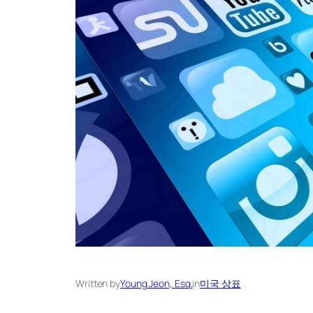
Written by
Young Jeon, Esq.
in
미국 상표