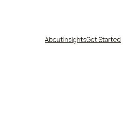
About
Insights
Get Started