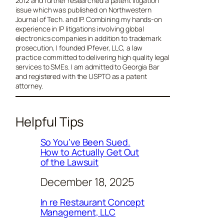
2012 and further researched a patent litigation
issue which was published on Northwestern
Journal of Tech. and IP. Combining my hands-on
experience in IP litigations involving global
electronics companies in addition to trademark
prosecution, I founded IPfever, LLC, a law
practice committed to delivering high quality legal
services to SMEs. I am admitted to Georgia Bar
and registered with the USPTO as a patent
attorney.
Helpful Tips
So You’ve Been Sued.
How to Actually Get Out
of the Lawsuit
December 18, 2025
In re Restaurant Concept
Management, LLC