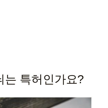
늬는 특허인가요?