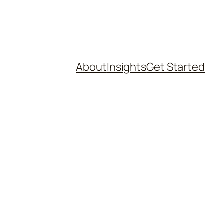
About
Insights
Get Started