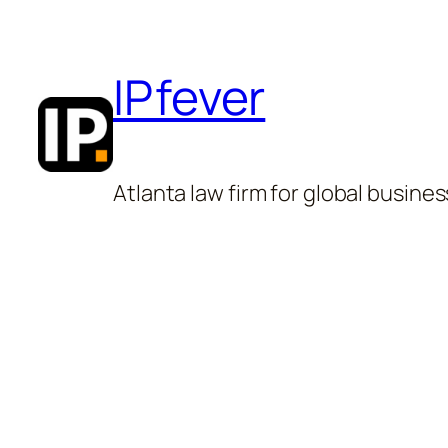
Skip
to
IPfever
content
Atlanta law firm for global busines