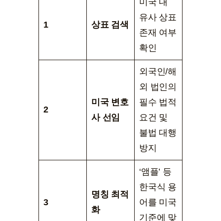
미국 내
유사 상표
1
상표 검색
존재 여부
확인
외국인/해
외 법인의
미국 변호
필수 법적
2
사 선임
요건 및
불법 대행
방지
‘앰플’ 등
한국식 용
명칭 최적
3
어를 미국
화
기준에 맞