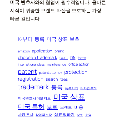
미국 변호사
와의 협업이 필수적입니다. 올바른
시작이 귀중한 브랜드 자산을 보호하는 가장
빠른 길입니다.
K-뷰티
등록
미국 상표
보호
application
brand
amazon
choose a trademark
cost
DIY
forms
office action
international class
maintenance
patent
protection
patent attorney
registration
search
teas
trademark
등록
등록 시기
디자인 특허
미국 상표
미국변호사이모저모
미국 특허
보호
비용
브랜드
상표 정하기
사전 조사
상업적 포장
소송
상호