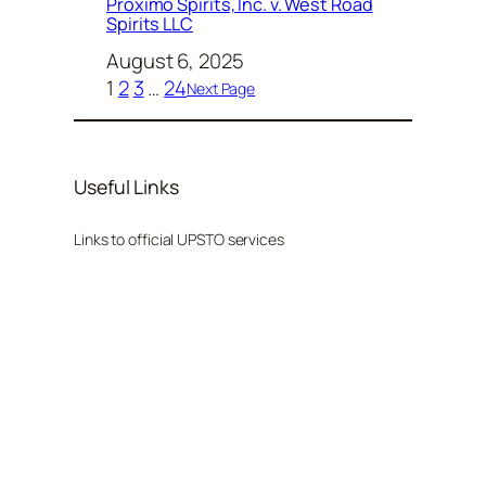
Proximo Spirits, Inc. v. West Road
Spirits LLC
August 6, 2025
1
2
3
…
24
Next Page
Useful Links
Links to official UPSTO services
Patent Center
Trademark Search
Trademark Status and Document Retrieval
Search more helpful tips