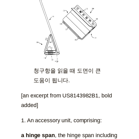
청구항을 읽을 때 도면이 큰
도움이 됩니다.
[an excerpt from US8143982B1, bold
added]
1. An accessory unit, comprising:
a hinge span
, the hinge span including