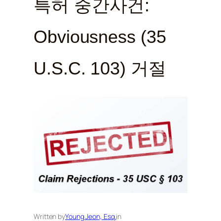
특허 중간사건:
Obviousness (35
U.S.C. 103) 거절
Written by
Young Jeon, Esq.
in