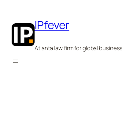
Skip
to
content
IPfever
Atlanta law firm for global business