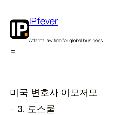
Skip
to
content
IPfever
Atlanta law firm for global business
미국 변호사 이모저모
– 3. 로스쿨