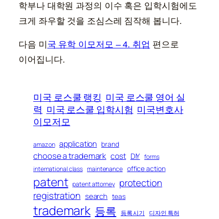
학부나 대학원 과정의 이수 혹은 입학시험에도
크게 좌우할 것을 조심스레 짐작해 봅니다.
다음 미
국 유학 이모저모 – 4. 취업
편으로
이어집니다.
미국 로스쿨 랭킹
미국 로스쿨 영어 실
력
미국 로스쿨 입학시험
미국변호사
이모저모
application
brand
amazon
choose a trademark
cost
DIY
forms
office action
international class
maintenance
patent
protection
patent attorney
registration
search
teas
trademark
등록
등록 시기
디자인 특허